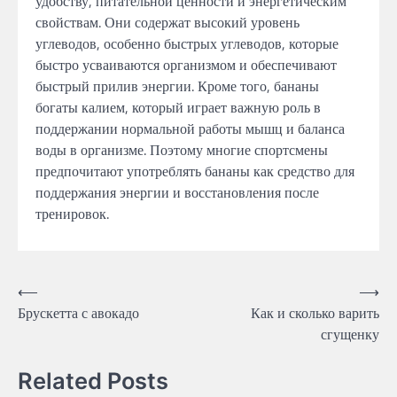
удобству, питательной ценности и энергетическим
свойствам. Они содержат высокий уровень
углеводов, особенно быстрых углеводов, которые
быстро усваиваются организмом и обеспечивают
быстрый прилив энергии. Кроме того, бананы
богаты калием, который играет важную роль в
поддержании нормальной работы мышц и баланса
воды в организме. Поэтому многие спортсмены
предпочитают употреблять бананы как средство для
поддержания энергии и восстановления после
тренировок.
Навигация
⟵
⟶
Брускетта с авокадо
Как и сколько варить
по
сгущенку
записям
Related Posts