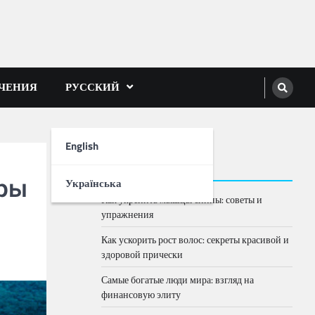
ЕЧЕНИЯ
РУССКИЙ
English
Свежие записи
уры
Українська
Как укрепить мышцы спины: советы и
упражнения
Как ускорить рост волос: секреты красивой и
здоровой прически
Самые богатые люди мира: взгляд на
финансовую элиту