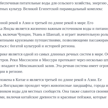
беспечивая питательные воды для сельского хозяйства, энергию 
стных культур. Великий Египетский пирамидальный комплекс
ной рекой в Азии и третьей по длине рекой в мире. Его
ека Янцзы является жизненно важным источником воды и питани
, включая Чунцин, Ухань и Шанхай, и играет значительную роль
колепными круизными путешествиями, позволяющими пассажира
ся с богатой культурой и историей региона.
ике является одной из самых длинных речных систем в мире. 
етров. Реки Миссисипи и Миссури протекают через несколько шт
 впадают в Мексиканский залив. Эта речная система имеет огро
ции в регионе.
ожена в Китае и является третьей по длине рекой в Азии. Ее
ека Янгцзыцзян проходит через живописные ландшафты, города и
очником воды для местных сообществ. Она также славится своим
ми, включая китайские древности и красивые пейзажи, которые