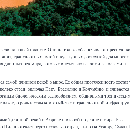
сов на нашей планете. Они не только обеспечивают пресную во
тания, транспортных путей и культурных достояний для многих
мых длинных рек мира, которые впечатляют своими размерами и
я самой длинной рекой в мире. Ее общая протяженность состав
сколько стран, включая Перу, Бразилию и Колумбию, и сливается
 богатым биологическим разнообразием, обширными тропически
т важную роль в сельском хозяйстве и транспортной инфраструк
амой длинной рекой в Африке и второй по длине в мире. Его
а Нил протекает через несколько стран, включая Уганду, Судан,