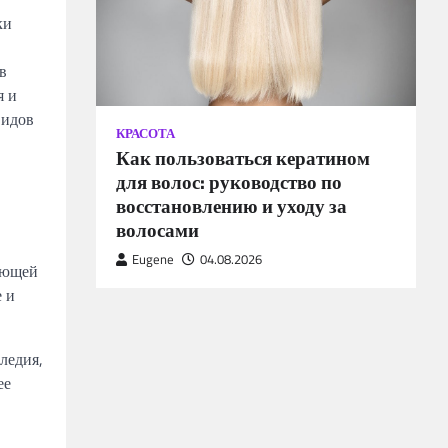
ки
в
я и
видов
КРАСОТА
Как пользоваться кератином
для волос: руководство по
восстановлению и уходу за
волосами
Eugene
04.08.2026
ающей
е и
ледия,
ее