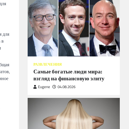
для
я для
 в
м
Общая
РАЗВЛЕЧЕНИЯ
Самые богатые люди мира:
атов,
взгляд на финансовую элиту
мное
Eugene
04.08.2026
и