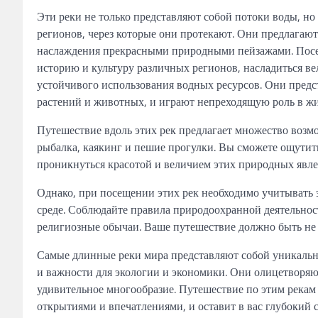
Эти реки не только представляют собой потоки воды, н
регионов, через которые они протекают. Они предлагаю
наслаждения прекрасными природными пейзажами. Посещ
историю и культуру различных регионов, насладиться в
устойчивого использования водных ресурсов. Они предс
растений и животных, и играют непреходящую роль в ж
Путешествие вдоль этих рек предлагает множество возмо
рыбалка, каякинг и пешие прогулки. Вы сможете ощутит
проникнуться красотой и величием этих природных явле
Однако, при посещении этих рек необходимо учитывать
среде. Соблюдайте правила природоохранной деятельност
религиозные обычаи. Ваше путешествие должно быть не 
Самые длинные реки мира представляют собой уникально
и важности для экологии и экономики. Они олицетворяют
удивительное многообразие. Путешествие по этим рек
открытиями и впечатлениями, и оставит в вас глубокий с