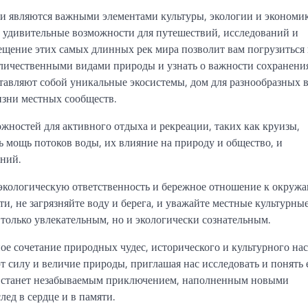
о и являются важными элементами культуры, экологии и экономи
т удивительные возможности для путешествий, исследований и
ение этих самых длинных рек мира позволит вам погрузиться 
еличественными видами природы и узнать о важности сохранени
тавляют собой уникальные экосистемы, дом для разнообразных 
изни местных сообществ.
жностей для активного отдыха и рекреации, таких как круизы,
ь мощь потоков воды, их влияние на природу и общество, и
ний.
 экологическую ответственность и бережное отношение к окруж
и, не загрязняйте воду и берега, и уважайте местные культурны
только увлекательным, но и экологически сознательным.
е сочетание природных чудес, исторического и культурного нас
 силу и величие природы, приглашая нас исследовать и понять 
ам станет незабываемым приключением, наполненным новыми
лед в сердце и в памяти.