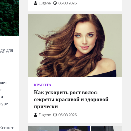
Eugene
06.08.2026
ду для
ляет
КРАСОТА
 в
Как ускорить рост волос:
ми
секреты красивой и здоровой
туре
прически
Eugene
05.08.2026
 Египет