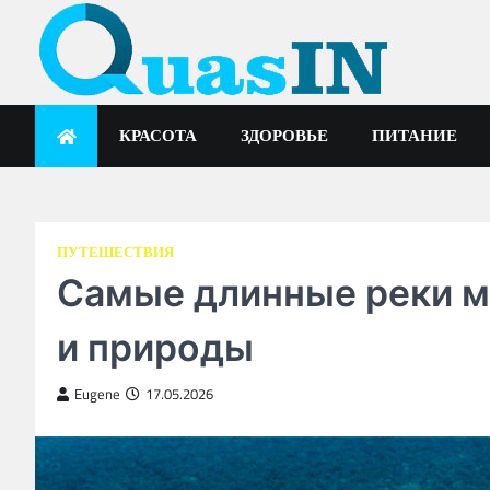
Skip
to
content
quasin.com
КРАСОТА
ЗДОРОВЬЕ
ПИТАНИЕ
ПУТЕШЕСТВИЯ
Самые длинные реки ми
и природы
Eugene
17.05.2026