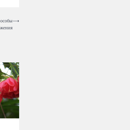
пособы
⟶
ожения