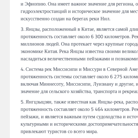
и Эфиопию. Она имеет важное значение для региона, о
гидроэлектростанций и историческое значение для ме
искусственно создан на берегах реки Нил.
Янцзы, расположенный в Китае, является самой длин
протяженность составляет около 6 300 километров. Р
миллионов людей. Она протекает через крупные города
экономике Китая. Река Янцзы известна своими вели
насладиться величественными пейзажами и познакомить
Система рек Миссисипи и Миссури в Северной Амер
протяженность системы составляет около 6 275 килом
включая Миннесоту, Миссисипи, Луизиану и другие, и
значение для сельского хозяйства, транспорта и рекреа
Янгцзыцзян, также известная как Янцзы-река, распол
протяженность составляет около 5 464 километров. Р
пейзажи, и является важным путем судоходства и ист
культурными и историческими достопримечательностя
привлекают туристов со всего мира.