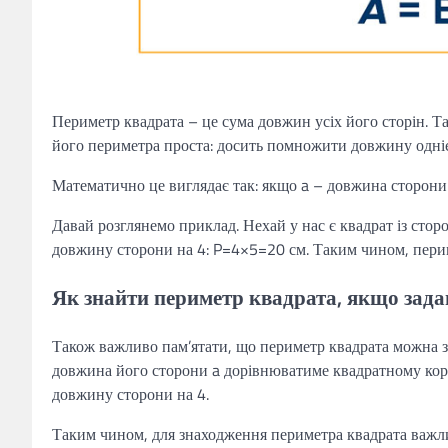
Периметр квадрата – це сума довжин усіх його сторін. Т
його периметра проста: досить помножити довжину одніє
Математично це виглядає так: якщо a – довжина сторони
Давай розглянемо приклад. Нехай у нас є квадрат із ст
довжину сторони на 4: P=4×5=20 см. Таким чином, перим
Як знайти периметр квадрата, якщо зад
Також важливо пам’ятати, що периметр квадрата можна з
довжина його сторони a дорівнюватиме квадратному кор
довжину сторони на 4.
Таким чином, для знаходження периметра квадрата важл