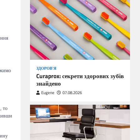
ення
ЗДОРОВ'Я
ожимо
Curaprox: секрети здорових зубів
знайдено
Eugene
07.08.2026
, то
оживши
жину