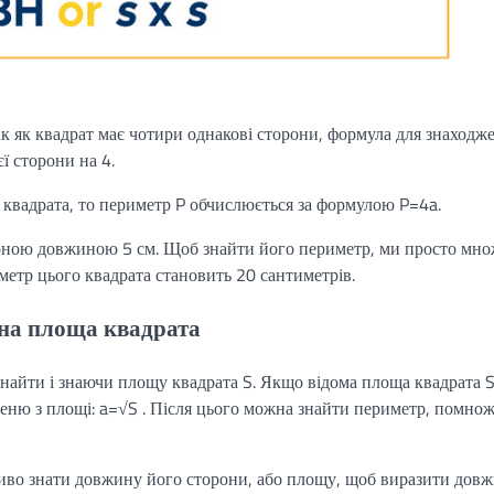
ак як квадрат має чотири однакові сторони, формула для знаходж
ї сторони на 4.
 квадрата, то периметр P обчислюється за формулою P=4a.
ороною довжиною 5 см. Щоб знайти його периметр, ми просто мн
етр цього квадрата становить 20 сантиметрів.
ана площа квадрата
найти і знаючи площу квадрата S. Якщо відома площа квадрата S
еню з площі: a=√S . Після цього можна знайти периметр, помн
иво знати довжину його сторони, або площу, щоб виразити дов