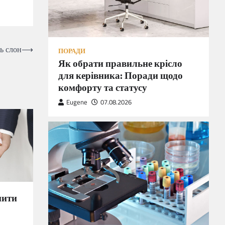
ь слон
⟶
ПОРАДИ
Як обрати правильне крісло
для керівника: Поради щодо
комфорту та статусу
Eugene
07.08.2026
пити