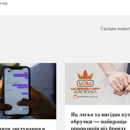
=4a.
Скільки важит
Як легко та вигідно ку
обручки — найкраща
пропозиція від бренду
лити листування в