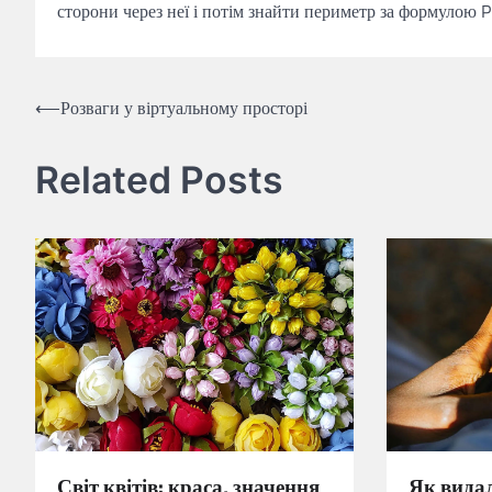
сторони через неї і потім знайти периметр за формулою P
Навігація
⟵
Розваги у віртуальному просторі
записів
Related Posts
Світ квітів: краса, значення
Як вида