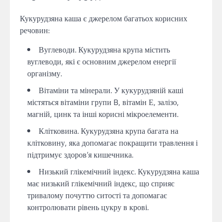
Кукурудзяна каша є джерелом багатьох корисних
речовин:
Вуглеводи. Кукурудзяна крупа містить
вуглеводи, які є основним джерелом енергії
організму.
Вітаміни та мінерали. У кукурудзяній каші
містяться вітаміни групи B, вітамін Е, залізо,
магній, цинк та інші корисні мікроелементи.
Клітковина. Кукурудзяна крупа багата на
клітковину, яка допомагає покращити травлення і
підтримує здоров’я кишечника.
Низький глікемічний індекс. Кукурудзяна каша
має низький глікемічний індекс, що сприяє
тривалому почуттю ситості та допомагає
контролювати рівень цукру в крові.