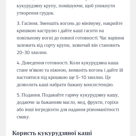
кукурудзяну крупу, помішуючи, щоб уникнути
утворення грудок.
Гасіння. Зменшіть вогонь до мінімуму, накрийте
кришкою каструлю і дайте каші гасити на
повільному вогні до повної готовності. Час варіння
залежить від сорту крупи, зазвичай він становить
20-30 хвилин.
Доведення готовності. Коли кукурудзяна каша
стане м’якою та ніжною, вимкніть вогонь і дайте їй
настоятися під кришкою ще 5-10 хвилин. Це
дозволить каші набрати бажану консистенцію.
Подання. Подавайте гарячу кукурудзяну кашу,
додаючи за бажанням масло, мед, фрукти, горіхи
або інші інгредієнти для надання різноманітності
смаку.
Користь кукурудзяної каші