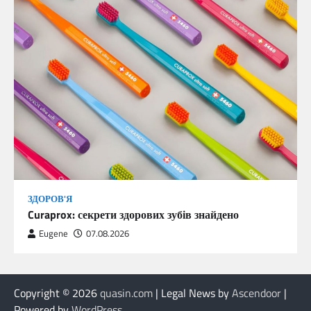
ЗДОРОВ'Я
Curaprox: секрети здорових зубів знайдено
Eugene
07.08.2026
Copyright © 2026
quasin.com
| Legal News by
Ascendoor
|
Powered by
WordPress
.