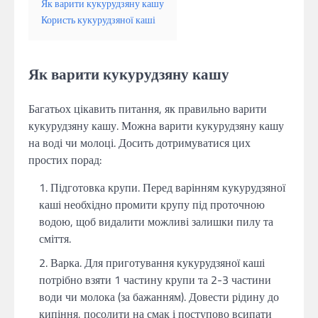
Як варити кукурудзяну кашу
Користь кукурудзяної каші
Як варити кукурудзяну кашу
Багатьох цікавить питання, як правильно варити
кукурудзяну кашу. Можна варити кукурудзяну кашу
на воді чи молоці. Досить дотримуватися цих
простих порад:
Підготовка крупи. Перед варінням кукурудзяної
каші необхідно промити крупу під проточною
водою, щоб видалити можливі залишки пилу та
сміття.
Варка. Для приготування кукурудзяної каші
потрібно взяти 1 частину крупи та 2-3 частини
води чи молока (за бажанням). Довести рідину до
кипіння, посолити на смак і поступово всипати