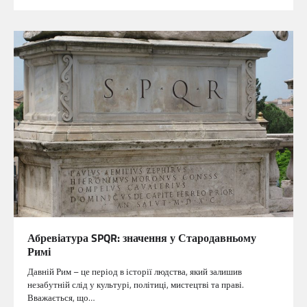
Абревіатура SPQR: значення у Стародавньому
Римі
Давній Рим – це період в історії людства, який залишив
незабутній слід у культурі, політиці, мистецтві та праві.
Вважається, що…