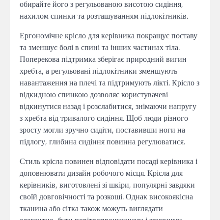
обирайте його з регульованою висотою сидіння,
нахилом спинки та розташуванням підлокітників.
Ергономічне крісло для керівника покращує поставу
та зменшує болі в спині та інших частинах тіла.
Поперекова підтримка зберігає природний вигин
хребта, а регульовані підлокітники зменшують
навантаження на плечі та підтримують лікті. Крісло з
відкидною спинкою дозволяє користувачеві
відкинутися назад і розслабитися, знімаючи напругу
з хребта від тривалого сидіння. Щоб люди різного
зросту могли зручно сидіти, поставивши ноги на
підлогу, глибина сидіння повинна регулюватися.
Стиль крісла повинен відповідати посаді керівника і
доповнювати дизайн робочого місця. Крісла для
керівників, виготовлені зі шкіри, популярні завдяки
своїй довговічності та розкоші. Однак високоякісна
тканина або сітка також можуть виглядати
елегантно, бути повітропроникними і зручними.