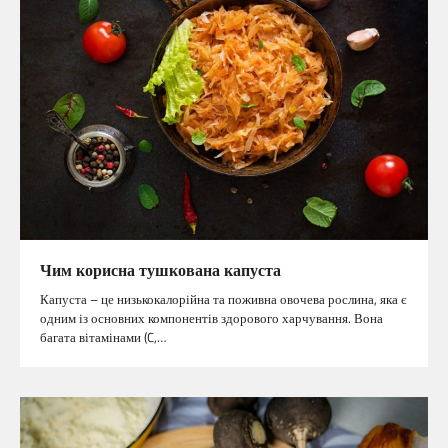
Чим корисна тушкована капуста
Капуста – це низькокалорійна та поживна овочева рослина, яка є
одним із основних компонентів здорового харчування. Вона
багата вітамінами (C,…