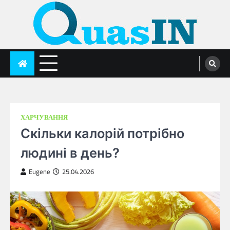
Skip
to
content
quasin.com
ХАРЧУВАННЯ
Скільки калорій потрібно
людині в день?
Eugene
25.04.2026