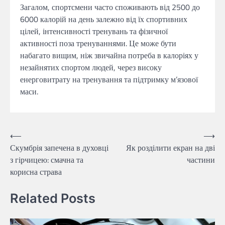
Загалом, спортсмени часто споживають від 2500 до
6000 калорій на день залежно від їх спортивних
цілей, інтенсивності тренувань та фізичної
активності поза тренуваннями. Це може бути
набагато вищим, ніж звичайна потреба в калоріях у
незайнятих спортом людей, через високу
енерговитрату на тренування та підтримку м’язової
маси.
Навігація
⟵
⟶
Скумбрія запечена в духовці
Як розділити екран на дві
записів
з гірчицею: смачна та
частини
корисна страва
Related Posts