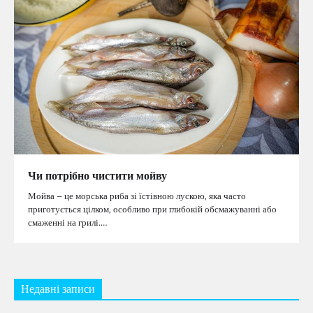
Чи потрібно чистити мойву
Мойва – це морська риба зі їстівною лускою, яка часто
приготується цілком, особливо при глибокій обсмажуванні або
смаженні на грилі.…
Недавні записи