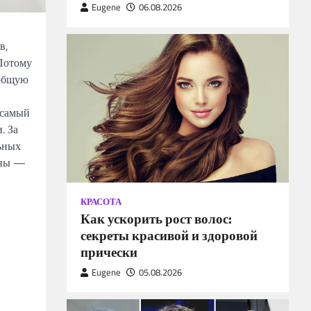
Eugene
06.08.2026
в,
 Потому
 общую
 самый
. За
льных
чны —
КРАСОТА
Как ускорить рост волос:
секреты красивой и здоровой
прически
Eugene
05.08.2026