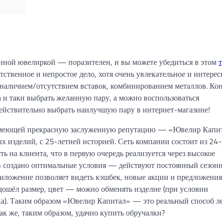
нной ювелиркой — поразителен, и вы можете убедиться в этом
ственное и непростое дело, хотя очень увлекательное и интерес
 наличием/отсутствием вставок, комбинированием металлов. Ко
и таки выбрать желанную пару, а можно воспользоваться
ействительно выбрать наилучшую пару в интернет-магазине!
 имеющей прекрасную заслуженную репутацию — «Ювелир Капит
х изделий, с 25-летней историей. Сеть компании состоит из 24-
 на клиента, что в первую очередь реализуется через высокое
ов создано оптимальные условия — действуют постоянный сезон
иложение позволяет видеть кэшбек, новые акции и предложения
ошёл размер, цвет — можно обменять изделие (при условии
ка). Таким образом «Ювелир Капитал» — это реальный способ л
ак же, таким образом, удачно купить обручалки?