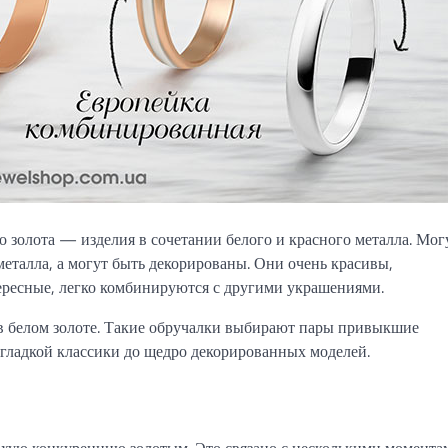
 золота — изделия в сочетании белого и красного металла. Мог
еталла, а могут быть декорированы. Они очень красивы,
ересные, легко комбинируются с другими украшениями.
в белом золоте. Такие обручалки выбирают пары привыкшие
 гладкой классики до щедро декорированных моделей.
охую конкуренцию золотым. Это связано с несколькими момента