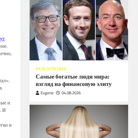
тут
.
ное.
нечно,
РАЗВЛЕЧЕНИЯ
Самые богатые люди мира:
ал».
взгляд на финансовую элиту
х
Eugene
04.08.2026
ные и
. И
егко и