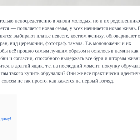
только непосредственно в жизни молодых, но и их родственнико
ется — появляется новая семья, у всех начинается новая жизнь.
овятся: выбирают платье невесте, костюм жениху, обговаривают
ан, вид церемонии, фотограф, тамада. Т.е. молодожёны и их
обы всё прошло самым лучшим образом и осталось в памяти как
юбви и согласии, способного выдержать все бури и штормы жизни
ится, в долгий ящик, т.е. на последний момент, покупку обруча
то там такого купить обручалки? Они же все практически иденти
совсем не так просто, как кажется на первый взгляд.
 дому!