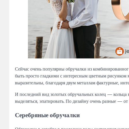
Сейчас очень популярны обручалки из комбинированного
быть просто гладкими с интересным цветным рисунком м
выразительны, благодаря двум металлам фактурные, инт
И последний вид золотых обручальных колец — кольца 
выделяться, эпатировать. По дизайну очень разные — от
Серебряные обручалки
Обручалки в серебре в последние годы составляют непл