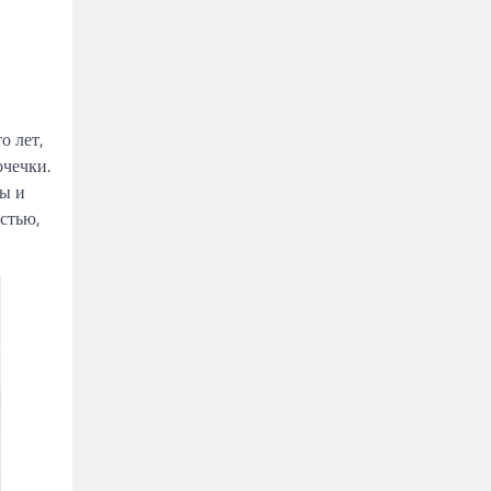
о лет,
очечки.
ы и
остью,