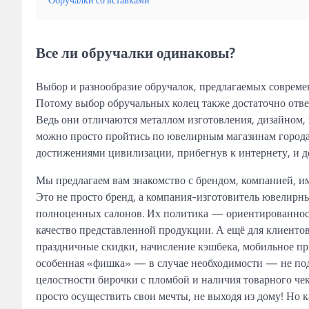
Обручалки со вставками
Все ли обручалки одинаковы?
Выбор и разнообразие обручалок, предлагаемых совреме
Потому выбор обручальных колец также достаточно ответ
Ведь они отличаются металлом изготовления, дизайном,
можно просто пройтись по ювелирным магазинам города 
достижениями цивилизации, прибегнув к интернету, и д
Мы предлагаем вам знакомство с брендом, компанией,
Это не просто бренд, а компания-изготовитель ювелирны
полноценных салонов. Их политика — ориентированность
качество представленной продукции. А ещё для клиент
праздничные скидки, начисление кэшбека, мобильное пр
особенная «фишка» — в случае необходимости — не под
целостности бирочки с пломбой и наличия товарного че
просто осуществить свои мечты, не выходя из дому! Но к