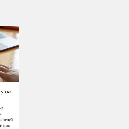
у на
ых
,
вателей
ысоким