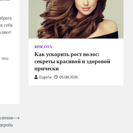
ыбрать
в себя
вляют
КРАСОТА
Как ускорить рост волос:
 что
секреты красивой и здоровой
прически
Eugene
05.08.2026
вления
⟶
дероба