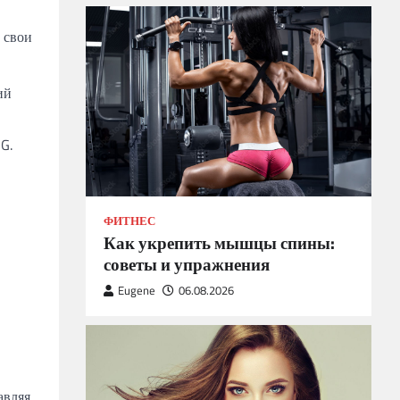
 свои
ий
G.
ФИТНЕС
Как укрепить мышцы спины:
советы и упражнения
Eugene
06.08.2026
авляя