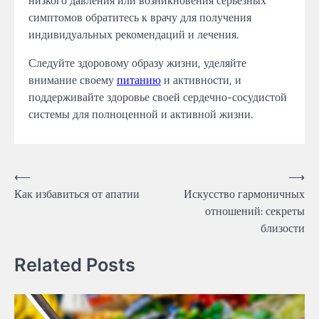
низкого давления или возникновения серьёзных
симптомов обратитесь к врачу для получения
индивидуальных рекомендаций и лечения.
Следуйте здоровому образу жизни, уделяйте
внимание своему
питанию
и активности, и
поддерживайте здоровье своей сердечно-сосудистой
системы для полноценной и активной жизни.
Навигация
⟵
⟶
Как избавиться от апатии
Искусство гармоничных
по
отношений: секреты
записям
близости
Related Posts