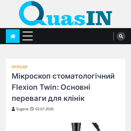
Skip
to
content
quasin.com
ПОРАДИ
Мікроскоп стоматологічний
Flexion Twin: Основні
переваги для клінік
Eugene
02.07.2026