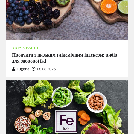
ХАРЧУВАННЯ
Продукти з низьким глікемічним індексом: вибір
для здорової їжі
Eugene
08.08.2026