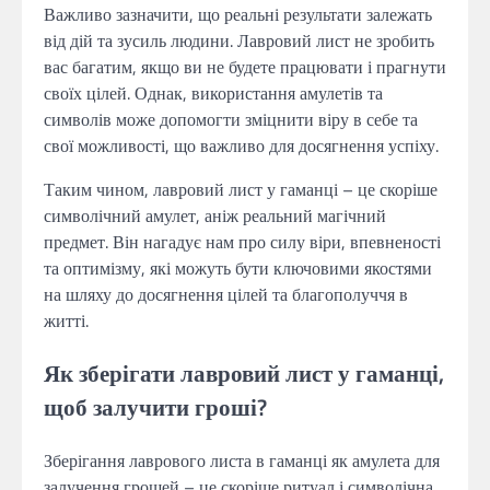
Важливо зазначити, що реальні результати залежать
від дій та зусиль людини. Лавровий лист не зробить
вас багатим, якщо ви не будете працювати і прагнути
своїх цілей. Однак, використання амулетів та
символів може допомогти зміцнити віру в себе та
свої можливості, що важливо для досягнення успіху.
Таким чином, лавровий лист у гаманці – це скоріше
символічний амулет, аніж реальний магічний
предмет. Він нагадує нам про силу віри, впевненості
та оптимізму, які можуть бути ключовими якостями
на шляху до досягнення цілей та благополуччя в
житті.
Як зберігати лавровий лист у гаманці,
щоб залучити гроші?
Зберігання лаврового листа в гаманці як амулета для
залучення грошей – це скоріше ритуал і символічна