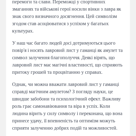
перемоги та слави. Переможці у спортивних
змаганнях та військові герої носили вінки з лавра як
знак свого визначного досягнення. Цей символізм
згодом став асоціюватися з успіхом у багатьох
культурах.
У наш час багато людей досі дотримуються цього
повір’я і носять лавровий лист у гаманці як амулет та
символ залучення благополуччя. Деякі вірять, що
лавровий лист має магічні властивості, що сприяють
притоку грошей та процвітанню у справах.
Однак, чи можна вважати лавровий лист у гаманці
справді магічним амулетом? З погляду науки, це
швидше забобони та психологічний ефект. Важливу
роль грає самонавіювання та віра в успіх. Коли
людина вірить у силу символу і переконана, що вона
принесе удачу, її впевненість та оптимізм можуть
сприяти залученню добрих подій та можливостей.