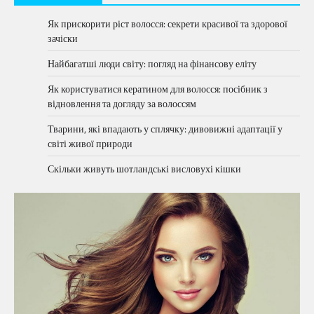
Як прискорити ріст волосся: секрети красивої та здорової
зачіски
Найбагатші люди світу: погляд на фінансову еліту
Як користуватися кератином для волосся: посібник з
відновлення та догляду за волоссям
Тварини, які впадають у сплячку: дивовижні адаптації у
світі живої природи
Скільки живуть шотландські висловухі кішки