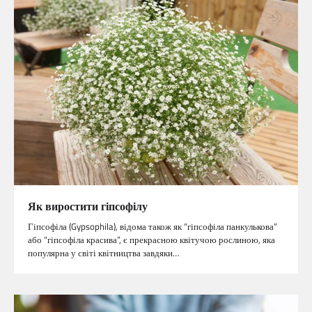
Як виростити гіпсофілу
Гіпсофіла (Gypsophila), відома також як “гіпсофіла панкулькова”
або “гіпсофіла красива”, є прекрасною квітучою рослиною, яка
популярна у світі квітництва завдяки…