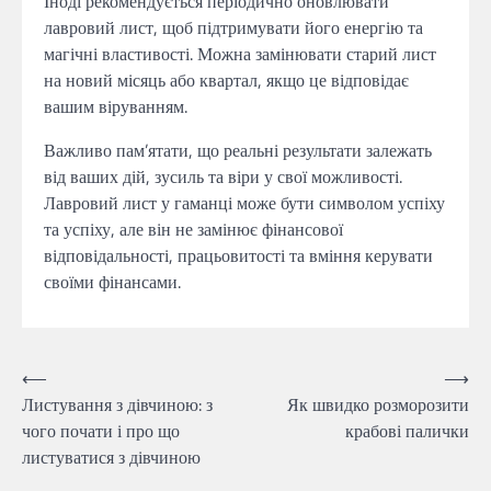
Іноді рекомендується періодично оновлювати
лавровий лист, щоб підтримувати його енергію та
магічні властивості. Можна замінювати старий лист
на новий місяць або квартал, якщо це відповідає
вашим віруванням.
Важливо пам’ятати, що реальні результати залежать
від ваших дій, зусиль та віри у свої можливості.
Лавровий лист у гаманці може бути символом успіху
та успіху, але він не замінює фінансової
відповідальності, працьовитості та вміння керувати
своїми фінансами.
Навігація
⟵
⟶
Листування з дівчиною: з
Як швидко розморозити
записів
чого почати і про що
крабові палички
листуватися з дівчиною